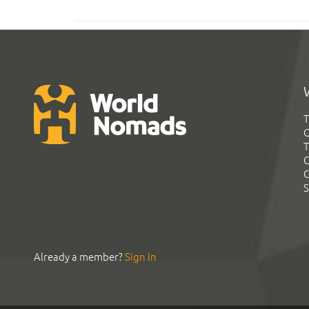
T
G
T
C
C
S
Already a member?
Sign In