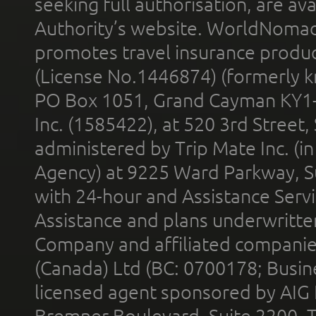
seeking full authorisation, are av
Authority’s website. WorldNomad
promotes travel insurance product
(License No.1446874) (formerly k
PO Box 1051, Grand Cayman KY1
Inc. (1585422), at 520 3rd Street
administered by Trip Mate Inc. (i
Agency) at 9225 Ward Parkway, Su
with 24-hour and Assistance Serv
Assistance and plans underwritt
Company and affiliated compani
(Canada) Ltd (BC: 0700178; Busin
licensed agent sponsored by AIG