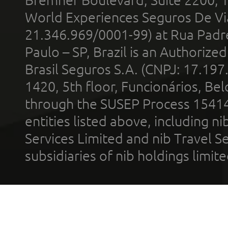
Bremner Boulevard, Suite 2200, 
World Experiences Seguros De Vi
21.346.969/0001-99) at Rua Padr
Paulo – SP, Brazil is an Authoriz
Brasil Seguros S.A. (CNPJ: 17.197
1420, 5th floor, Funcionários, Bel
through the SUSEP Process 1541
entities listed above, including n
Services Limited and nib Travel Ser
subsidiaries of nib holdings limi