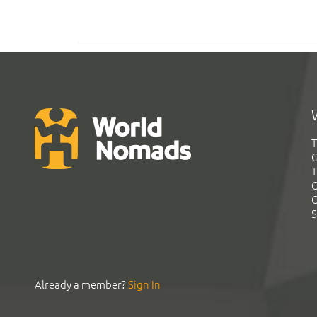
T
G
T
C
C
S
Already a member?
Sign In