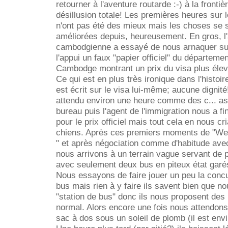
retourner à l'aventure routarde :-) à la front
désillusion totale! Les premières heures sur 
n'ont pas été des mieux mais les choses se
améliorées depuis, heureusement. En gros, l'
cambodgienne a essayé de nous arnaquer sur 
l'appui un faux "papier officiel" du départeme
Cambodge montrant un prix du visa plus élevé
Ce qui est en plus très ironique dans l'histoir
est écrit sur le visa lui-même; aucune digni
attendu environ une heure comme des c... ass
bureau puis l'agent de l'immigration nous a f
pour le prix officiel mais tout cela en nous 
chiens. Après ces premiers moments de "W
" et après négociation comme d'habitude avec
nous arrivons à un terrain vague servant de 
avec seulement deux bus en piteux état garés 
Nous essayons de faire jouer un peu la conc
bus mais rien à y faire ils savent bien que 
"station de bus" donc ils nous proposent des p
normal. Alors encore une fois nous attendons
sac à dos sous un soleil de plomb (il est envi