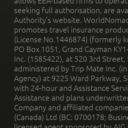
allows EEA-based firms to operate
seeking full authorisation, are av
Authority’s website. WorldNomad
promotes travel insurance product
(License No.1446874) (formerly k
PO Box 1051, Grand Cayman KY1
Inc. (1585422), at 520 3rd Street
administered by Trip Mate Inc. (i
Agency) at 9225 Ward Parkway, Su
with 24-hour and Assistance Serv
Assistance and plans underwritt
Company and affiliated compani
(Canada) Ltd (BC: 0700178; Busin
licensed agent sponsored by AIG