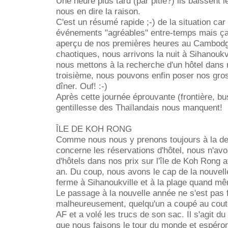
Une heure plus tard (par pitié?) ils baissent 
nous en dire la raison.
C'est un résumé rapide ;-) de la situation car i
événements "agréables" entre-temps mais ç
aperçu de nos premières heures au Cambodg
chaotiques, nous arrivons la nuit à Sihanoukv
nous mettons à la recherche d'un hôtel dans 
troisième, nous pouvons enfin poser nos gros
dîner. Ouf! :-)
Après cette journée éprouvante (frontière, bus,
gentillesse des Thaïlandais nous manquent!
ÎLE DE KOH RONG
Comme nous nous y prenons toujours à la der
concerne les réservations d'hôtel, nous n'av
d'hôtels dans nos prix sur l'île de Koh Rong a
an. Du coup, nous avons le cap de la nouvell
ferme à Sihanoukville et à la plage quand mê
Le passage à la nouvelle année ne s'est pas f
malheureusement, quelqu'un a coupé au coute
AF et a volé les trucs de son sac. Il s'agit d
que nous faisons le tour du monde et espérons