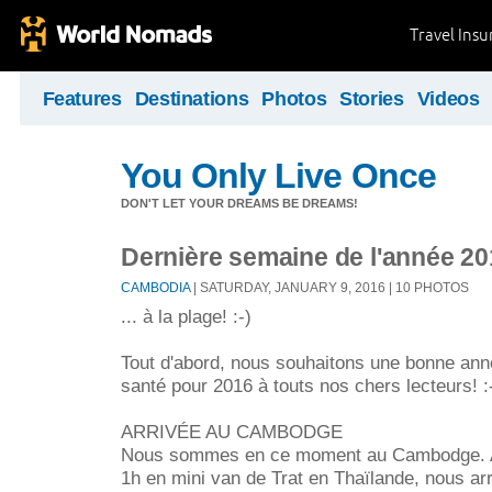
Travel Ins
Features
Destinations
Photos
Stories
Videos
You Only Live Once
DON'T LET YOUR DREAMS BE DREAMS!
Dernière semaine de l'année 201
CAMBODIA
| SATURDAY, JANUARY 9, 2016 | 10 PHOTOS
... à la plage! :-)
Tout d'abord, nous souhaitons une bonne ann
santé pour 2016 à touts nos chers lecteurs! :
ARRIVÉE AU CAMBODGE
Nous sommes en ce moment au Cambodge. Apr
1h en mini van de Trat en Thaïlande, nous arr