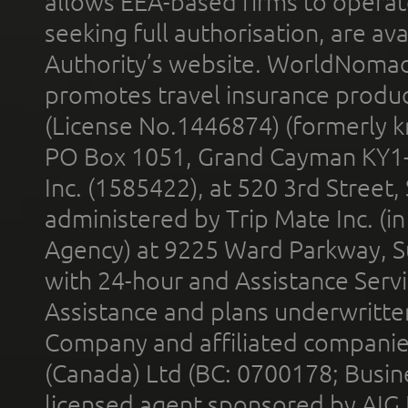
allows EEA-based firms to operate
seeking full authorisation, are av
Authority’s website. WorldNomad
promotes travel insurance product
(License No.1446874) (formerly k
PO Box 1051, Grand Cayman KY1
Inc. (1585422), at 520 3rd Street
administered by Trip Mate Inc. (i
Agency) at 9225 Ward Parkway, Su
with 24-hour and Assistance Serv
Assistance and plans underwritt
Company and affiliated compani
(Canada) Ltd (BC: 0700178; Busin
licensed agent sponsored by AIG