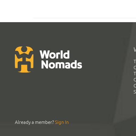
T
G
T
C
C
S
Already a member?
Sign In