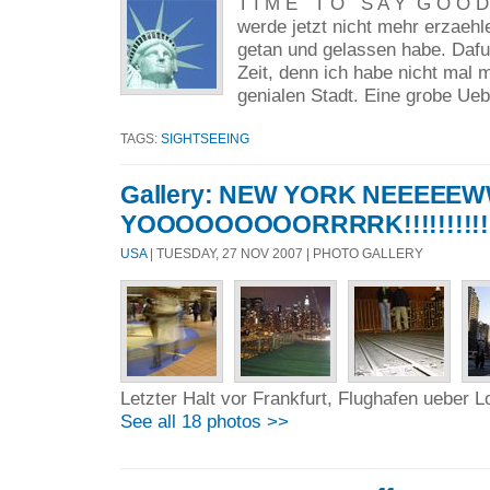
T I M E T O S A Y G O O D B 
werde jetzt nicht mehr erzaehl
getan und gelassen habe. Dafue
Zeit, denn ich habe nicht mal 
genialen Stadt. Eine grobe Ueb
TAGS:
SIGHTSEEING
Gallery: NEW YORK NEEEEE
YOOOOOOOOORRRRK!!!!!!!!!!!!!!!
USA
| TUESDAY, 27 NOV 2007 | PHOTO GALLERY
Letzter Halt vor Frankfurt, Flughafen ueber 
See all 18 photos >>