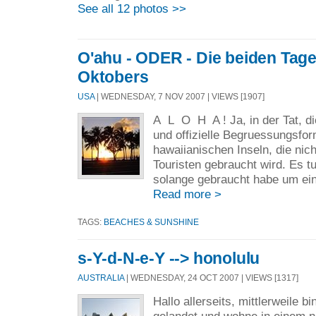
See all 12 photos >>
O'ahu - ODER - Die beiden Tage
Oktobers
USA
| WEDNESDAY, 7 NOV 2007 | VIEWS [1907]
A L O H A ! Ja, in der Tat, di
und offizielle Begruessungsfor
hawaiianischen Inseln, die nich
Touristen gebraucht wird. Es tu
solange gebraucht habe um ein
Read more >
TAGS:
BEACHES & SUNSHINE
s-Y-d-N-e-Y --> honolulu
AUSTRALIA
| WEDNESDAY, 24 OCT 2007 | VIEWS [1317]
Hallo allerseits, mittlerweile bi