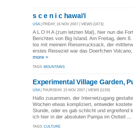
s c e n i c hawai'i
USA
| FRIDAY, 16 NOV 2007 | VIEWS [1873]
A L O H A (zum letzten Mal), hier nun die Fo
Berichtes von Big Island. Am Freitag, dem 8. 
los mit meinem Riesenrucksack, der mittlerw
erstes Reiseziel war das Doerfchen Volcano, 
more >
TAGS:
MOUNTAINS
Experimental Village Garden, P
USA
| THURSDAY, 15 NOV 2007 | VIEWS [1150]
Hallo zusammen, der Internetzugang gestaltet
Wochen etwas kompliziert, entweder kostete 
Stunde, oder es gab schlicht und ergreifend ke
ich hier in der absoluten Pampa im Ostteil ...
TAGS:
CULTURE