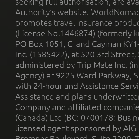
seeking full authorisation, are av
Authority’s website. WorldNomad
promotes travel insurance product
(License No.1446874) (formerly k
PO Box 1051, Grand Cayman KY1
Inc. (1585422), at 520 3rd Street
administered by Trip Mate Inc. (i
Agency) at 9225 Ward Parkway, Su
with 24-hour and Assistance Serv
Assistance and plans underwritt
Company and affiliated compani
(Canada) Ltd (BC: 0700178; Busin
licensed agent sponsored by AIG
Bremner Boulevard, Suite 2200, 