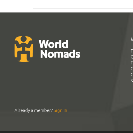
T
G
T
C
C
S
Already a member?
Sign In