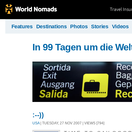
Travel Ins
Features
Destinations
Photos
Stories
Videos
In 99 Tagen um die Wel
:--))
USA
| TUESDAY, 27 NOV 2007 | VIEWS [794]