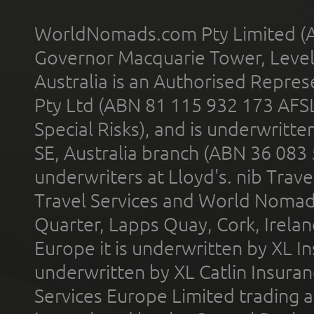
WorldNomads.com Pty Limited (A
Governor Macquarie Tower, Level 
Australia is an Authorised Represe
Pty Ltd (ABN 81 115 932 173 AFS
Special Risks), and is underwritt
SE, Australia branch (ABN 36 083
underwriters at Lloyd's. nib Trave
Travel Services and World Nomads 
Quarter, Lapps Quay, Cork, Irelan
Europe it is underwritten by XL In
underwritten by XL Catlin Insura
Services Europe Limited trading 