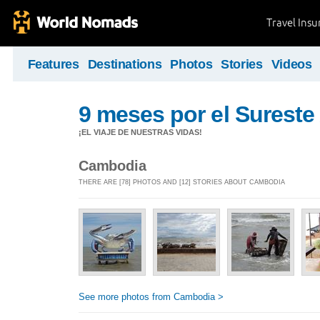
Travel Ins
Features
Destinations
Photos
Stories
Videos
9 meses por el Sureste 
¡EL VIAJE DE NUESTRAS VIDAS!
Cambodia
THERE ARE [78] PHOTOS AND [12] STORIES ABOUT CAMBODIA
See more photos from Cambodia >