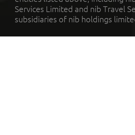
Services Limited and nib Travel Ser
subsidiaries of nib holdings limi