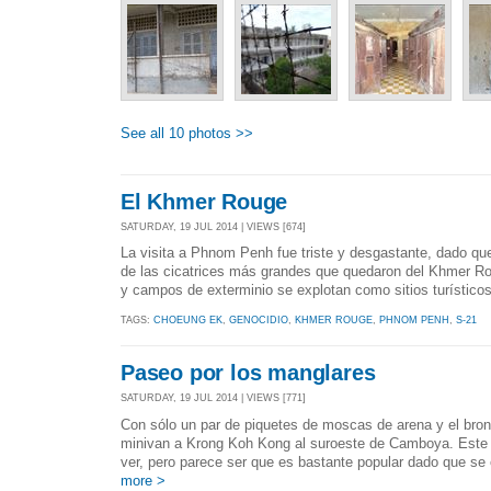
See all 10 photos >>
El Khmer Rouge
SATURDAY, 19 JUL 2014 | VIEWS [674]
La visita a Phnom Penh fue triste y desgastante, dado qu
de las cicatrices más grandes que quedaron del Khmer Rou
y campos de exterminio se explotan como sitios turísticos
TAGS:
CHOEUNG EK
,
GENOCIDIO
,
KHMER ROUGE
,
PHNOM PENH
,
S-21
Paseo por los manglares
SATURDAY, 19 JUL 2014 | VIEWS [771]
Con sólo un par de piquetes de moscas de arena y el bro
minivan a Krong Koh Kong al suroeste de Camboya. Este 
ver, pero parece ser que es bastante popular dado que se
more >