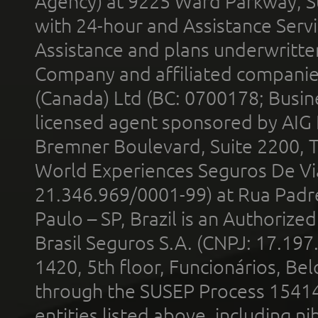
Agency) at 9225 Ward Parkway, Su
with 24-hour and Assistance Serv
Assistance and plans underwritt
Company and affiliated compani
(Canada) Ltd (BC: 0700178; Busin
licensed agent sponsored by AIG
Bremner Boulevard, Suite 2200, 
World Experiences Seguros De Vi
21.346.969/0001-99) at Rua Padr
Paulo – SP, Brazil is an Authoriz
Brasil Seguros S.A. (CNPJ: 17.197
1420, 5th floor, Funcionários, Bel
through the SUSEP Process 1541
entities listed above, including n