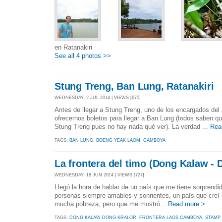
en Ratanakiri
See all 4 photos >>
Stung Treng, Ban Lung, Ratanakiri
WEDNESDAY, 2 JUL 2014 | VIEWS [675]
Antes de llegar a Stung Treng, uno de los encargados del
ofrecernos boletos para llegar a Ban Lung (todos saben qu
Stung Treng pues no hay nada qué ver). La verdad ...
Rea
TAGS:
BAN LUNG
,
BOENG YEAK LAOM
,
CAMBOYA
La frontera del timo (Dong Kalaw - 
WEDNESDAY, 18 JUN 2014 | VIEWS [727]
Llegó la hora de hablar de un país que me tiene sorprendid
personas siempre amables y sonrientes, un país que creí
mucha pobreza, pero que me mostró...
Read more >
TAGS:
DONG KALAW-DONG KRALOR
,
FRONTERA LAOS CAMBOYA
,
STAMP