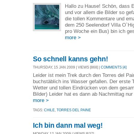
Hallo zu Hause! Schön, dass E
und vor allem die Bilder so ge
die tollen Kommentare und ema
dem 250 Seelendorf Villa O`Hig
pro Woche ein Bus) bin ich gest
more >
So schnell kanns gehn!
THURSDAY, 15 JAN 2009 | VIEWS [868] |
COMMENTS [4]
Leider ist mein Trek durch den Torres del Pa
buchstäblich ins Wasser gefallen. Der erste 
Wetter und tollen Eindrücken von dem gesam
Bilder) Leider hat es dann ab Nachmittag nur
more >
TAGS:
CHILE
,
TORRES DEL PAINE
Ich bin dann mal weg!
MONDAY, 12 JAN 2009 | VIEWS [637]