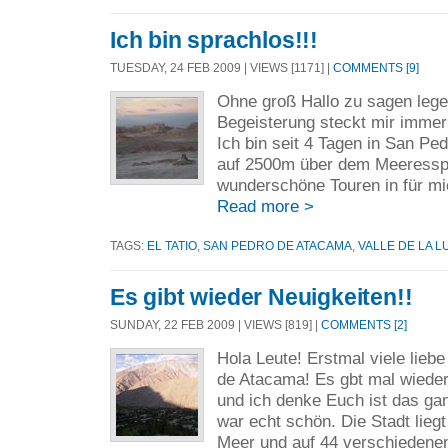
Ich bin sprachlos!!!
TUESDAY, 24 FEB 2009 | VIEWS [1171] |
COMMENTS [9]
Ohne groß Hallo zu sagen lege 
Begeisterung steckt mir immer
Ich bin seit 4 Tagen in San P
auf 2500m über dem Meeresspie
wunderschöne Touren in für mi
Read more >
TAGS:
EL TATIO
,
SAN PEDRO DE ATACAMA
,
VALLE DE LA L
Es gibt wieder Neuigkeiten!!
SUNDAY, 22 FEB 2009 | VIEWS [819] |
COMMENTS [2]
Hola Leute! Erstmal viele lie
de Atacama! Es gbt mal wieder 
und ich denke Euch ist das gan
war echt schön. Die Stadt liegt
Meer und auf 44 verschiedenen