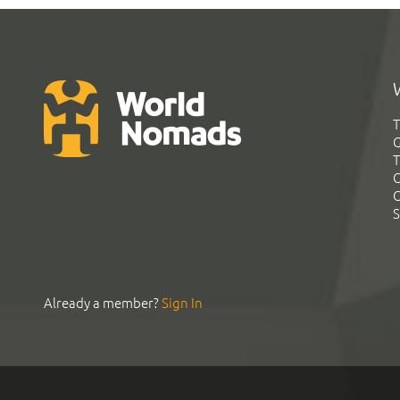
T
G
T
C
C
S
Already a member?
Sign In