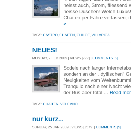
heisst auch, Strom, fliessend 
heisse Duschen! Welch Luxus!
Chaiten per Fähre verlassen, d
>
TAGS:
CASTRO
,
CHAITEN
,
CHILOE
,
VILLARICA
NEUES!
MONDAY, 2 FEB 2009 | VIEWS [777] |
COMMENTS [5]
Sodele nach langer Internetabst
sondern an der „idyllischen“ G
Neuigkeiten vom Weltenbumml
Tranquilo nach einer Nacht wie
der Bus aber total ...
Read mor
TAGS:
CHAITÈN
,
VOLCANO
nur kurz...
SUNDAY, 25 JAN 2009 | VIEWS [1579] |
COMMENTS [5]