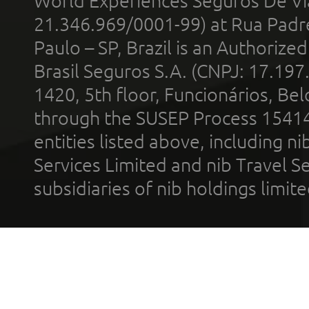
World Experiences Seguros De Vi
21.346.969/0001-99) at Rua Padr
Paulo – SP, Brazil is an Authoriz
Brasil Seguros S.A. (CNPJ: 17.197
1420, 5th floor, Funcionários, Bel
through the SUSEP Process 1541
entities listed above, including n
Services Limited and nib Travel Ser
subsidiaries of nib holdings limi