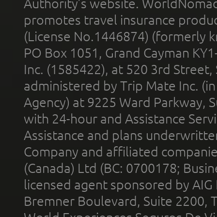
Authority’s website. WorldNomad
promotes travel insurance product
(License No.1446874) (formerly k
PO Box 1051, Grand Cayman KY1
Inc. (1585422), at 520 3rd Street
administered by Trip Mate Inc. (i
Agency) at 9225 Ward Parkway, Su
with 24-hour and Assistance Serv
Assistance and plans underwritt
Company and affiliated compani
(Canada) Ltd (BC: 0700178; Busin
licensed agent sponsored by AIG
Bremner Boulevard, Suite 2200, 