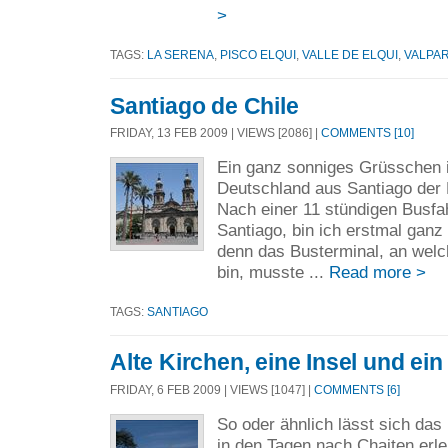
>
TAGS:
LA SERENA
,
PISCO ELQUI
,
VALLE DE ELQUI
,
VALPA
Santiago de Chile
FRIDAY, 13 FEB 2009 | VIEWS [2086] |
COMMENTS [10]
Ein ganz sonniges Grüsschen i
Deutschland aus Santiago der 
Nach einer 11 stündigen Busfa
Santiago, bin ich erstmal gan
denn das Busterminal, an we
bin, musste ...
Read more >
TAGS:
SANTIAGO
Alte Kirchen, eine Insel und ein
FRIDAY, 6 FEB 2009 | VIEWS [1047] |
COMMENTS [6]
So oder ähnlich lässt sich das
in den Tagen nach Chaiten erl