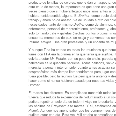
producto de lentillas de colores, que le dan un aspecto, c
esto es lo de menos, lo importante es que tiene una gran 
veces pienso que si hubiera llegado unos años antes al co
hubiera tenido sentido alguno. El
Brother
, como suele decir
trabajo y ahora no da abasto. Va de un lado a otro del col
necesidades tanto del mismo
Brother
como de alumnos, cu
enfermeras, personal de mantenimiento, profesores y, aho
solo tomando café y galletas (hechas por los propios niñ
encuentra momentos de paz, se relaja y conversamos con
íntimas
amigas
. Una gran profesional y un encanto de muj
Y aunque Tina ha estado en todas las reuniones que hemo
lunes con FPA era la primea en la que tenía que
suplirle
. 
volvía a estar
Mr. Potato
, con su pose de chulo, parecía q
habitación se le quedaba pequeña. Todos callados, salvo é
merecía la pena ni interrumpirle, cuanto antes acabara su
despropósitos más tiempo libre tendríamos para jugar co
fuera posible, pero la reunión fue peor que la anterior y
hacer como si nunca hubieran pasado por nuestras vidas y
Brother
.
El martes fue diferente. Es complicado transmitir todas l
tuviera que reducir la experiencia del voluntariado a un sol
pudiera repetir un solo día de todo mi viaje no lo dudaría, 
las oficinas de Prayasam ese martes. Y sí, estábamos em
Pilimili.
Aunque nos apeno saber que los compromisos de 
pudiera estar ese día. Esta vez Mili estaba acompañado p