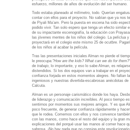
esfuerzo, millones de años de evolución del ser humano.
Todo estaba planeado al milímetro, todo. Querían engatu
contar con ellos para el proyecto. No sabían que ya nos t
de Piyali Ma’am. Pero la puesta en escena ha sido espect
podido vivir. Tan solo espero que tenga un efecto similar 
de su impactante escenografía, la educación con Prayas
las jóvenes mentes de los niños del colegio. La pelíclua y
proyectará en el colegio este mismo 25 de ocutbre. Pagaría
de los niños al acabar la película.
Tras las presentaciones iniciales Alman no pierde el tiem
le preocupa:
”How are the kids? What can we do for them?
de
trabajo
, lo importante, y eso lo sabe Alman, es relaja
distendidos. Si los dos equipos van a trabajar en el proyec
confianza forjada en estos momentos alegres. No faltan la
ingeniosos y nuestras divertida-escabrosas anécdotas de 
Calcuta.
Alman es un personaje carismático donde los haya. Desbor
de liderazgo y comunicación increíbles. Al poco tiempo 
sentirnos por momentos sus mejores amigos. Y es que Alm
poco frecuente, de generar confianza rápidamente y hacer 
que le rodea. Comemos con ellos y nos convence también 
con las manos, como hace el resto del equipo y la gran m
explicaciones del porqué usar las manos al comer hace q
sabrosa. ¡No hay nada que no consiga este revolucionario 