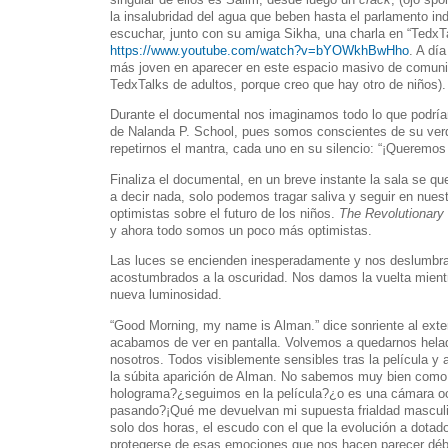
la insalubridad del agua que beben hasta el parlamento in
escuchar, junto con su amiga Sikha, una charla en “TedxT
https://www.youtube.com/watch?v=bYOWkhBwHho
. A dí
más joven en aparecer en este espacio masivo de comuni
TedxTalks de adultos, porque creo que hay otro de niños).
Durante el documental nos imaginamos todo lo que podrían
de Nalanda P. School, pues somos conscientes de su ver
repetirnos el mantra, cada uno en su silencio: “¡Queremos
Finaliza el documental, en un breve instante la sala se q
a decir nada, solo podemos tragar saliva y seguir en nue
optimistas sobre el futuro de los niños.
The Revolutionary
y ahora todo somos un poco más optimistas.
Las luces se encienden inesperadamente y nos deslumbran
acostumbrados a la oscuridad. Nos damos la vuelta mientr
nueva luminosidad.
“Good Morning, my name is Alman.” dice sonriente al ext
acabamos de ver en pantalla. Volvemos a quedarnos hela
nosotros. Todos visiblemente sensibles tras la película y
la súbita aparición de Alman. No sabemos muy bien como
holograma?¿seguimos en la película?¿o es una cámara o
pasando?¡Qué me devuelvan mi supuesta frialdad masculin
solo dos horas, el escudo con el que la evolución a dota
protegerse de esas emociones que nos hacen parecer débi