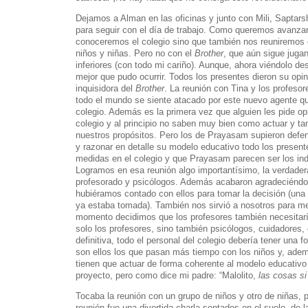
Dejamos a Alman en las oficinas y junto con Mili, Saptars
para seguir con el día de trabajo. Como queremos avanzar
conoceremos el colegio sino que también nos reuniremos c
niños y niñas. Pero no con el
Brother
, que aún sigue juga
inferiores (con todo mi cariño). Aunque, ahora viéndolo des
mejor que pudo ocurrir. Todos los presentes dieron su opini
inquisidora del
Brother
. La reunión con Tina y los profeso
todo el mundo se siente atacado por este nuevo agente qu
colegio. Además es la primera vez que alguien les pide opi
colegio y al principio no saben muy bien como actuar y t
nuestros propósitos. Pero los de Prayasam supieron defen
y razonar en detalle su modelo educativo todo los presen
medidas en el colegio y que Prayasam parecen ser los ind
Logramos en esa reunión algo importantísimo, la verdadera
profesorado y psicólogos. Además acabaron agradecién
hubiéramos contado con ellos para tomar la decisión (una 
ya estaba tomada). También nos sirvió a nosotros para me
momento decidimos que los profesores también necesitar
solo los profesores, sino también psicólogos, cuidadores,
definitiva, todo el personal del colegio debería tener una 
son ellos los que pasan más tiempo con los niños y, adem
tienen que actuar de forma coherente al modelo educativ
proyecto, pero como dice mi padre: “Malolito,
las cosas si
Tocaba la reunión con un grupo de niños y otro de niñas,
reunión fue una divertida charla sentados en el suelo, de