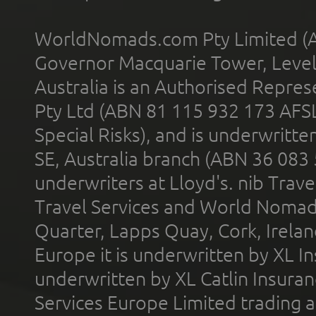
WorldNomads.com Pty Limited (A
Governor Macquarie Tower, Level 
Australia is an Authorised Represe
Pty Ltd (ABN 81 115 932 173 AFS
Special Risks), and is underwritt
SE, Australia branch (ABN 36 083
underwriters at Lloyd's. nib Trave
Travel Services and World Nomads 
Quarter, Lapps Quay, Cork, Irelan
Europe it is underwritten by XL In
underwritten by XL Catlin Insura
Services Europe Limited trading 