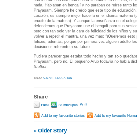
nada. Hablaban en bengalí y no paraban de reírse tanto los
Prayasam. Siempre he creído que este tipo de educación, l
corazón, es siempre mejor hacerla en el idioma materno (
erudito de la materia). Y aunque la enseñanza en el colegi
defendemos que Prayasam use el bengalí para sus sesion
pero con tan solo ver la cara de felicidad de los niños y s
volver a repetir el mantra, una vez más: “¡Queremos esto 
felices, además, porque por primera vez alguien adulto le
decisiones referente a su futuro.
Pudiera parecer que estaba todo hecho y tan solo quedaba
Prayasam, pero no. El pequeño Arup todavía no había dicho
Brother
.
TAGS:
ALMANI
,
EDUCATION
Share
Pin It
Email
Stumbleupon
«
Older Story