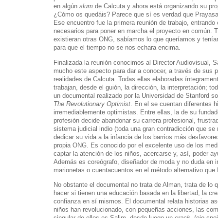
en algún
slum
de Calcuta y ahora está organizando su prop
¿Cómo os quedáis? Parece que sí es verdad que Prayas
Ese encuentro fue la primera reunión de trabajo, entrando
necesarios para poner en marcha el proyecto en común. 
existieran otras ONG, sabíamos lo que queríamos y tení
para que el tiempo no se nos echara encima.
Finalizada la reunión conocimos al Director Audiovisual, 
mucho este aspecto para dar a conocer, a través de sus pe
realidades de Calcuta. Todas ellas elaboradas íntegramen
trabajan, desde el guión, la dirección, la interpretación; to
un documental realizado por la Universidad de Stanford s
The Revolutionary Optimist
. En el se cuentan diferentes h
irremediablemente optimistas. Entre ellas, la de su fund
profesión decide abandonar su carrera profesional, frustrado
sistema judicial indio (toda una gran contradicción que se 
dedicar su vida a la infancia de los barrios más desfavor
propia ONG. Es conocido por el excelente uso de los med
captar la atención de los niños, acercarse y, así, poder a
Además es coreógrafo, diseñador de moda y no duda en i
marionetas o cuentacuentos en el método alternativo que
No obstante el documental no trata de Alman, trata de lo 
hacer si tienen una educación basada en la libertad, la cre
confianza en sí mismos. El documental relata historias 
niños han revolucionado, con pequeñas acciones, las co
singular de ellos es Salim, desde luego un
crack
, (ojo spo