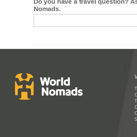
Do you have a travel question? A
Nomads.
T
G
T
C
C
S