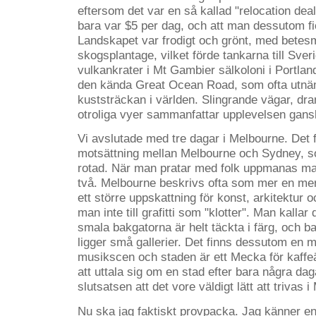
eftersom det var en så kallad "relocation deal
bara var $5 per dag, och att man dessutom fic
Landskapet var frodigt och grönt, med betes
skogsplantage, vilket förde tankarna till Sver
vulkankrater i Mt Gambier sälkoloni i Portlan
den kända Great Ocean Road, som ofta utnäm
kuststräckan i världen. Slingrande vägar, dr
otroliga vyer sammanfattar upplevelsen gans
Vi avslutade med tre dagar i Melbourne. Det 
motsättning mellan Melbourne och Sydney, s
rotad. När man pratar med folk uppmanas man
två. Melbourne beskrivs ofta som mer en mer
ett större uppskattning för konst, arkitektur 
man inte till grafitti som "klotter". Man kallar
smala bakgatorna är helt täckta i färg, och
ligger små gallerier. Det finns dessutom en 
musikscen och staden är ett Mecka för kaffeä
att uttala sig om en stad efter bara några da
slutsatsen att det vore väldigt lätt att trivas
Nu ska jag faktiskt provpacka. Jag känner en