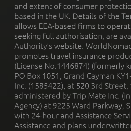
and extent of consumer protectio
based in the UK. Details of the 
allows EEA-based firms to operate
seeking full authorisation, are av
Authority’s website. WorldNomad
promotes travel insurance product
(License No.1446874) (formerly k
PO Box 1051, Grand Cayman KY1
Inc. (1585422), at 520 3rd Street
administered by Trip Mate Inc. (i
Agency) at 9225 Ward Parkway, Su
with 24-hour and Assistance Serv
Assistance and plans underwritt