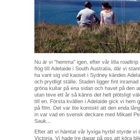
Nu är vi "hemma" igen, efter vår lilla roadtr
flög till Adelaide i South Australia, där vi sta
ha vant sig vid kaoset i Sydney kändes Adelaid
och prydligt ställe. Staden ligger fint inram
gröna kullar på ena sidan och havet på den a
utan teve ett år så känns det helt plötsligt väld
till en. Första kvällen i Adelaide gick vi hem ga
på film. Det var lite komiskt att den enda lån
in var vad en svensk deckare med Mikael Pe
Sauk...
Efter att vi hämtat vår lyxiga hyrbil styrde vi 
Victoria. Vi hade tre dagar på oss att köra bil