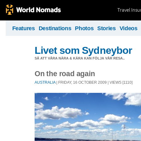
Travel Ins
Features
Destinations
Photos
Stories
Videos
Livet som Sydneybor
SÅ ATT VÅRA NÄRA & KÄRA KAN FÖLJA VÅR RESA..
On the road again
AUSTRALIA
| FRIDAY, 16 OCTOBER 2009 | VIEWS [1110]