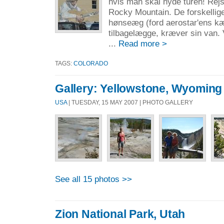
hvis man skal nyde turen! Rej
Rocky Mountain. De forskelli
hønseæg (ford aerostar'ens k
tilbagelægge, kræver sin van. 
...
Read more >
TAGS:
COLORADO
Gallery: Yellowstone, Wyoming
USA
| TUESDAY, 15 MAY 2007 | PHOTO GALLERY
See all 15 photos >>
Zion National Park, Utah