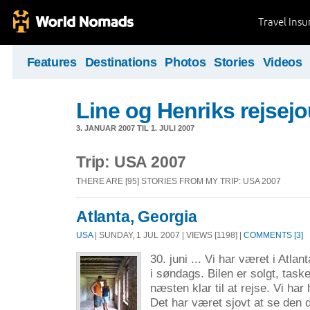
Travel Ins
Features
Destinations
Photos
Stories
Videos
Line og Henriks rejsejo
3. JANUAR 2007 TIL 1. JULI 2007
Trip: USA 2007
THERE ARE [95] STORIES FROM MY TRIP: USA 2007
Atlanta, Georgia
USA
| SUNDAY, 1 JUL 2007 | VIEWS [1198] |
COMMENTS [3]
30. juni ... Vi har været i Atlan
i søndags. Bilen er solgt, task
næsten klar til at rejse. Vi har 
Det har været sjovt at se den d