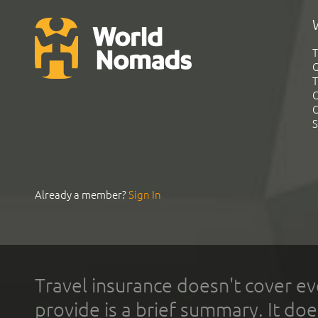
T
G
T
C
C
S
Already a member?
Sign In
Travel insurance doesn't cover ev
provide is a brief summary. It doe