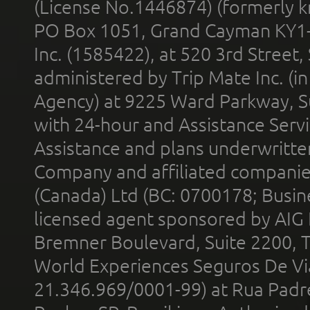
(License No.1446874) (formerly k
PO Box 1051, Grand Cayman KY1
Inc. (1585422), at 520 3rd Street
administered by Trip Mate Inc. (i
Agency) at 9225 Ward Parkway, Su
with 24-hour and Assistance Serv
Assistance and plans underwritt
Company and affiliated compani
(Canada) Ltd (BC: 0700178; Busin
licensed agent sponsored by AIG
Bremner Boulevard, Suite 2200, 
World Experiences Seguros De Vi
21.346.969/0001-99) at Rua Padr