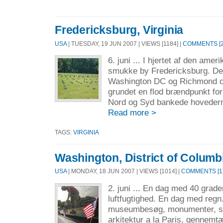
Fredericksburg, Virginia
USA
| TUESDAY, 19 JUN 2007 | VIEWS [1184] |
COMMENTS [2
6. juni ... I hjertet af den ame
smukke by Fredericksburg. Den
Washington DC og Richmond og
grundet en flod brændpunkt for
Nord og Syd bankede hovederne
Read more >
TAGS:
VIRGINIA
Washington, District of Columb
USA
| MONDAY, 18 JUN 2007 | VIEWS [1014] |
COMMENTS [1
2. juni ... En dag med 40 grader
luftfugtighed. En dag med regn
museumbesøg, monumenter, st
arkitektur a la Paris, gennem