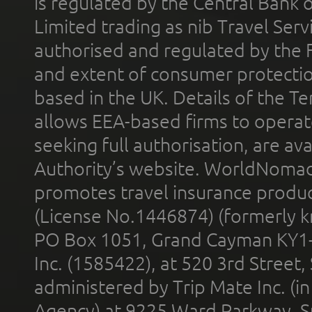
is regulated by the Central Bank o
Limited trading as nib Travel Se
authorised and regulated by the 
and extent of consumer protectio
based in the UK. Details of the 
allows EEA-based firms to operate
seeking full authorisation, are av
Authority’s website. WorldNomad
promotes travel insurance product
(License No.1446874) (formerly k
PO Box 1051, Grand Cayman KY1
Inc. (1585422), at 520 3rd Street
administered by Trip Mate Inc. (i
Agency) at 9225 Ward Parkway, Su