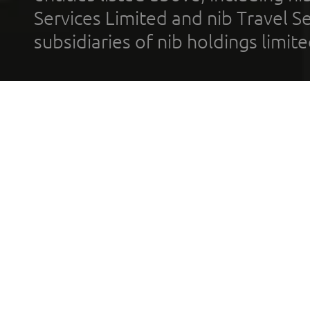
Services Limited and nib Travel Ser
subsidiaries of nib holdings limi