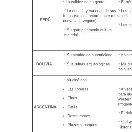
* La calidez de su gente.
* El tráf
* La comida y variedad de sus
* Los bi
frutos (ya les contaré sobre mi
soles).
PERÚ
nueva vida vegana).
* Los bu
* Su gran patrimonio cultural
material.
* Su sentido de autenticidad.
* A vece
BOLIVIA
* Sus ruinas arqueológicas.
* Me die
bolivian
* Aluciné con:
Las librerías
* A vece
(para qu
Cines
Western 
arrogant
ARGENTINA
Cafés
* El dól
Restaurantes
* Viví e
Plazas y parques.
“Histori