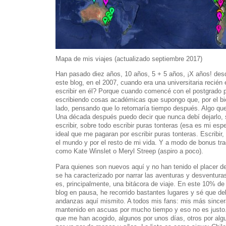
Mapa de mis viajes (actualizado septiembre 2017)
Han pasado diez años, 10 años, 5 + 5 años, ¡X años! desd
este blog, en el 2007, cuando era una universitaria recién
escribir en él? Porque cuando comencé con el postgrado 
escribiendo cosas académicas que supongo que, por el bien
lado, pensando que lo retomaría tiempo después. Algo qu
Una década después puedo decir que nunca debí dejarlo
escribir, sobre todo escribir puras tonteras (esa es mi espe
ideal que me pagaran por escribir puras tonteras. Escribir,
el mundo y por el resto de mi vida. Y a modo de bonus tra
como Kate Winslet o Meryl Streep (aspiro a poco).
Para quienes son nuevos aquí y no han tenido el placer de 
se ha caracterizado por narrar las aventuras y desventuras d
es, principalmente, una bitácora de viaje. En este 10% de 
blog en pausa, he recorrido bastantes lugares y sé que d
andanzas aquí mismito. A todos mis fans: mis más sincer
mantenido en ascuas por mucho tiempo y eso no es justo.
que me han acogido, algunos por unos días, otros por a