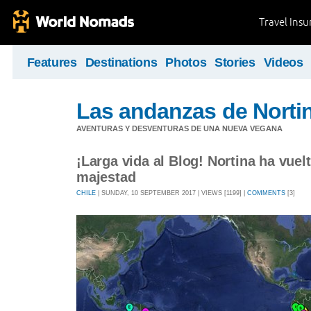
Travel Ins
Features
Destinations
Photos
Stories
Videos
Las andanzas de Norti
AVENTURAS Y DESVENTURAS DE UNA NUEVA VEGANA
¡Larga vida al Blog! Nortina ha vuelt
majestad
CHILE
| SUNDAY, 10 SEPTEMBER 2017 | VIEWS [1199] |
COMMENTS
[3]