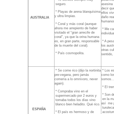
seguro.
asesina
decir qu
* Playas de arena blanquísima
ellos vi
y ultra limpias.
daño rea
AUSTRALIA
humanos
* Coral y más coral (aunque
ahora me arrepiento de haber
* Me ca
visitado el "gran arrecife de
individu
coral", ya que la orina humana
es, en gran parte, responsable
* A pesa
de la muerte del coral).
los aust
otras cu
* País cosmopolita.
sentido,
* Se come rico (dijo la nortinita
* Los es
pre-vegana, pero jamás
como los
comería a lo omnívoro, never
somos...
again).
* El tre
* Compraba vino en el
* Son de
supermercado por 2 euros y
en la ma
tomaba todos los días vino
así me 
blanco bien heladito. Qué rico.
turuleca
ESPAÑA
* El país es hermoso y de
acostum