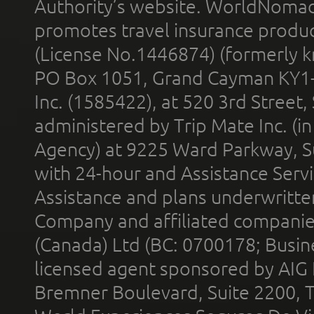
Authority’s website. WorldNomad
promotes travel insurance product
(License No.1446874) (formerly k
PO Box 1051, Grand Cayman KY1
Inc. (1585422), at 520 3rd Street
administered by Trip Mate Inc. (i
Agency) at 9225 Ward Parkway, Su
with 24-hour and Assistance Serv
Assistance and plans underwritt
Company and affiliated compani
(Canada) Ltd (BC: 0700178; Busin
licensed agent sponsored by AIG
Bremner Boulevard, Suite 2200, 