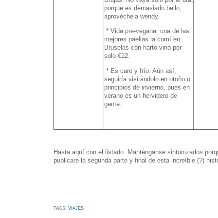
porque es demasiado bello,
aprovéchela wendy.
* Vida pre-vegana: una de las
mejores paellas la comí en
Bruselas con harto vino por
solo €12.
* Es caro y frío. Aún así,
seguiría visitándolo en otoño o
principios de invierno, pues en
verano es un hervidero de
gente.
Hasta aquí con el listado. Manténganse sintonizados porq
publicaré la segunda parte y final de esta increíble (?) hist
TAGS:
VIAJES