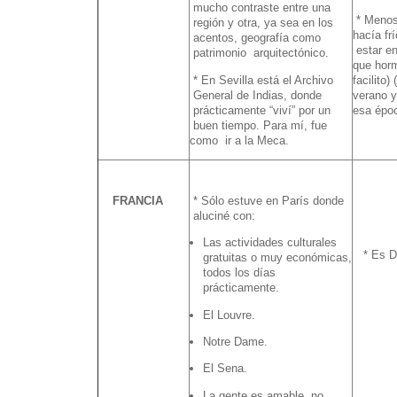
mucho contraste entre una
* Menos 
región y otra, ya sea en los
hacía fr
acentos, geografía como
estar en
patrimonio arquitectónico.
que horm
* En Sevilla está el Archivo
facilito
General de Indias, donde
verano y
prácticamente “viví” por un
esa époc
buen tiempo. Para mí, fue
como ir a la Meca.
FRANCIA
* Sólo estuve en París donde
aluciné con:
Las actividades culturales
* Es D
gratuitas o muy económicas,
todos los días
prácticamente.
El Louvre.
Notre Dame.
El Sena.
La gente es amable, no