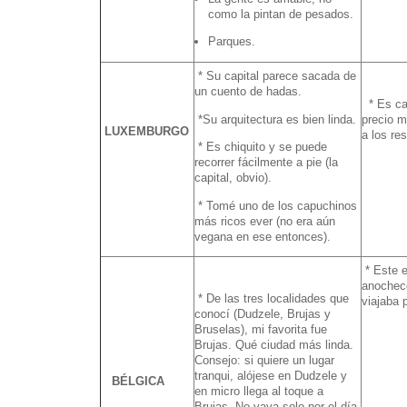
como la pintan de pesados.
Parques.
* Su capital parece sacada de
un cuento de hadas.
* Es car
*Su arquitectura es bien linda.
precio m
LUXEMBURGO
a los re
* Es chiquito y se puede
recorrer fácilmente a pie (la
capital, obvio).
* Tomé uno de los capuchinos
más ricos ever (no era aún
vegana en ese entonces).
* Este e
anochece
* De las tres localidades que
viajaba 
conocí (Dudzele, Brujas y
Bruselas), mi favorita fue
Brujas. Qué ciudad más linda.
Consejo: si quiere un lugar
tranqui, alójese en Dudzele y
BÉLGICA
en micro llega al toque a
Brujas. No vaya solo por el día,