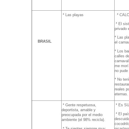
* Las playas
* CALOR
* El sis
privado 
* Las pl
BRASIL
el carna
* Los ba
calles d
carnaval
me morí a
no pude 
* No ten
restaura
reales p
eternas. 
* Gente respetuosa,
* Es SU
deportista, amable y
* El paí
preocupada por el medio
descuida
ambiente (el 98% recicla).
cocodril
* Te sientes siempre muy
picar/m