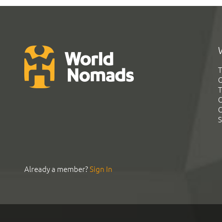
T
G
T
C
C
S
Already a member?
Sign In