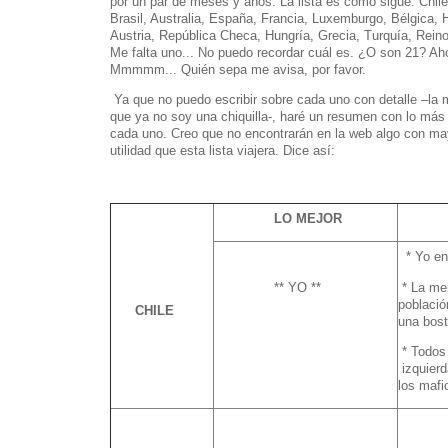
por un par de meses y años. La lista es como sigue: Chile,
Brasil, Australia, España, Francia, Luxemburgo, Bélgica, H
Austria, República Checa, Hungría, Grecia, Turquía, Reino 
Me falta uno... No puedo recordar cuál es. ¿O son 21? Aho
Mmmmm... Quién sepa me avisa, por favor.
Ya que no puedo escribir sobre cada uno con detalle –la m
que ya no soy una chiquilla-, haré un resumen con lo más
cada uno. Creo que no encontrarán en la web algo con may
utilidad que esta lista viajera. Dice así:
LO MEJOR
LO
* Yo en 
** YO **
* La men
població
CHILE
una bost
* Todos 
izquierd
los mafi