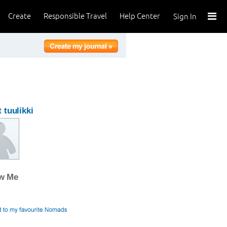
Create
Responsible Travel
Help Center
Sign In
 tuulikki
ow Me