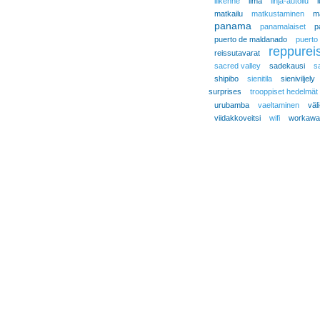
liikenne
lima
linja-autoilu
matkailu
matkustaminen
m
panama
panamalaiset
p
puerto de maldanado
puerto
reppurei
reissutavarat
sacred valley
sadekausi
s
shipibo
sienitila
sieniviljely
surprises
trooppiset hedelmät
urubamba
vaeltaminen
väl
viidakkoveitsi
wifi
workawa