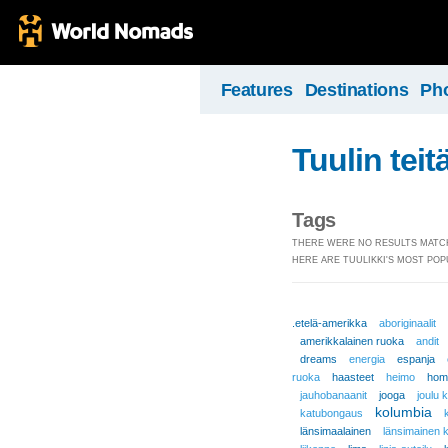
Features
Destinations
Ph
Tuulin teit
Tags
THERE WERE NO RESULTS MATCH
HERE ARE TUULIKKI'S MOST POP
.etelä-amerikka
aboriginaalit
amerikkalainen ruoka
andit
dreams
energia
espanja
ruoka
haasteet
heimo
hom
jauhobanaanit
jooga
joulu 
kolumbia
katubongaus
länsimaalainen
länsimainen k