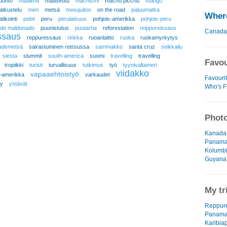
luonto
maailma
maaseutu
machismi
machu picchu
mango
atkustelu
meri
metsä
mosquitos
on the road
paluumatka
Where
atikointi
pelot
peru
perulaisuus
pohjois-amerikka
pohjois-peru
 de maldonado
puunistutus
puutarha
reforestation
reippureissaus
Canada
ssaus
reppuressaus
rinkka
ruoanlaitto
ruoka
ruokamyrkytys
ademetsä
sairastuminen reissussa
sammakko
santa cruz
seikkailu
siesta
slummit
south-america
suomi
travelling
travelling
Favou
tropiikki
turisti
turvallisuus
tutkimus
työ
tyynivaltameri
viidakko
vapaaehtoistyö
i-amerikka
varkaudet
Favouri
y
ystävät
Who's F
Photo
Kanada 
Panama 
Kolumbi
Guyana 
My tr
Reppure
Panama
Karibia