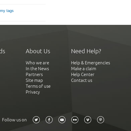
 my tags
ds
About Us
Need Help?
Who we are
Help & Emergencies
In the News
Make a claim
Partners
Help Center
Site map
Contact us
Terms of use
Privacy
Follow us on