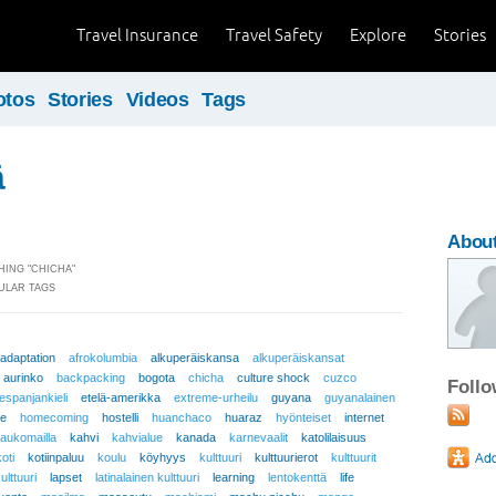
Travel Insurance
Travel Safety
Explore
Stories
otos
Stories
Videos
Tags
ä
About
ING "CHICHA"
ULAR TAGS
adaptation
afrokolumbia
alkuperäiskansa
alkuperäiskansat
aurinko
backpacking
bogota
chicha
culture shock
cuzco
Foll
espanjankieli
etelä-amerikka
extreme-urheilu
guyana
guyanalainen
e
homecoming
hostelli
huanchaco
huaraz
hyönteiset
internet
kaukomailla
kahvi
kahvialue
kanada
karnevaalit
katolilaisuus
koti
kotiinpaluu
koulu
köyhyys
kulttuuri
kulttuurierot
kulttuurit
ulttuuri
lapset
latinalainen kulttuuri
learning
lentokenttä
life