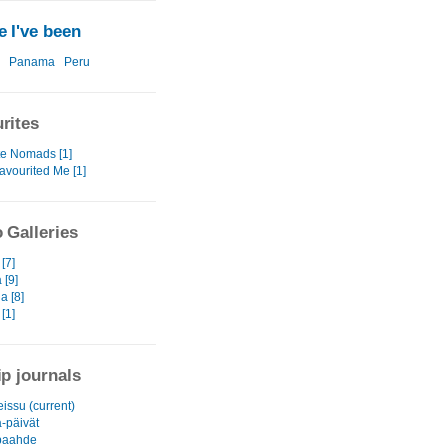
 I've been
Panama
Peru
rites
te Nomads [1]
avourited Me [1]
 Galleries
[7]
[9]
a [8]
[1]
ip journals
issu (current)
-päivät
paahde