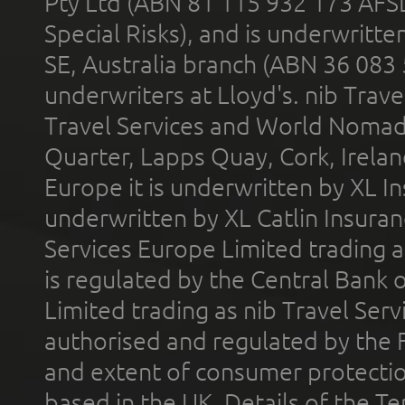
Pty Ltd (ABN 81 115 932 173 AFS
Special Risks), and is underwritt
SE, Australia branch (ABN 36 083
underwriters at Lloyd's. nib Trave
Travel Services and World Nomads 
Quarter, Lapps Quay, Cork, Irelan
Europe it is underwritten by XL In
underwritten by XL Catlin Insura
Services Europe Limited trading 
is regulated by the Central Bank o
Limited trading as nib Travel Se
authorised and regulated by the 
and extent of consumer protectio
based in the UK. Details of the 