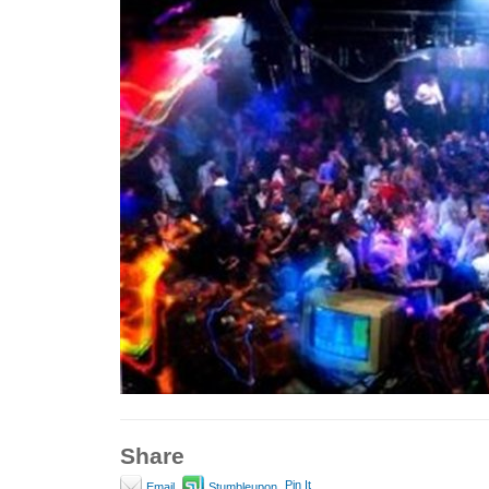
Share
Pin It
Email
Stumbleupon