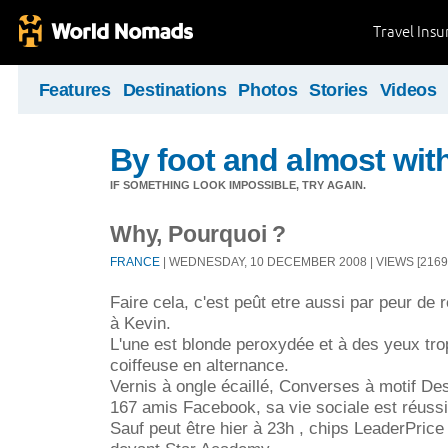
Travel Ins
Features
Destinations
Photos
Stories
Videos
By foot and almost wi
IF SOMETHING LOOK IMPOSSIBLE, TRY AGAIN.
Why, Pourquoi ?
FRANCE
| WEDNESDAY, 10 DECEMBER 2008 | VIEWS [2169]
Faire cela, c'est peût etre aussi par peur de
à Kevin.
L'une est blonde peroxydée et à des yeux tro
coiffeuse en alternance.
Vernis à ongle écaillé, Converses à motif Des
167 amis Facebook, sa vie sociale est réussi
Sauf peut être hier à 23h , chips LeaderPrice 