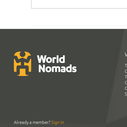
T
G
T
C
C
S
Already a member?
Sign In