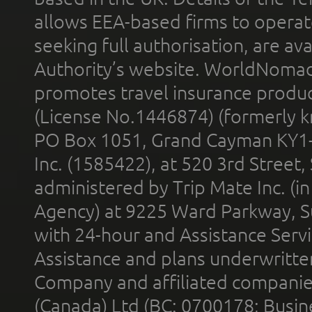
allows EEA-based firms to operate
seeking full authorisation, are av
Authority’s website. WorldNomad
promotes travel insurance product
(License No.1446874) (formerly k
PO Box 1051, Grand Cayman KY1
Inc. (1585422), at 520 3rd Street
administered by Trip Mate Inc. (i
Agency) at 9225 Ward Parkway, Su
with 24-hour and Assistance Serv
Assistance and plans underwritt
Company and affiliated compani
(Canada) Ltd (BC: 0700178; Busin