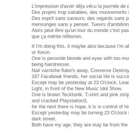
L'impression d'avoir déja vécu la journée de 
Des projets trop satiables, des mouvements 
Des esprit sans saveurs, des regards sans p
mensonges sans y penser. Tueurs d'ambition
Alors peut être qu'un tour du monde c'est pa
que ça mérite réflexion.
If I'm doing this, it maybe also because I'm af
or Kevin.
One is peroxide blonde and eyes with too mu
being hairdresser.
Nail varnishe flake's away, Converse Destroy
167 Facebook friends, her social life is succe
Except may be yesterday at 23 O'clock, Lead
Light, in front of the New Music Idol Show.
One is brown Tecktonik, T-shirt and pink str
and cracked Playstation3,
for the next there is hope, it is in control of his
Except yesterday may be turning 23 O'clock in
dark street.
Both have my age, they are may be from the 